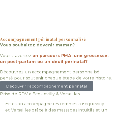
VOTRE HISTOIRE VERS LA
MATERNITÉ MÉRITE
PARCE QU'IL EST TEMPS
D'ÊTRE ACCOMPAGNÉE
DE PENSER À VOUS
Accompagnement périnatal personnalisé
Vous souhaitez devenir maman?
RETROUVEZ VOTRE
Vous traversez
un parcours PMA, une grossesse,
ÉQUILIBRE
un post-partum ou un deuil périnatal?
APAISEZ VOTRE CORPS
Découvrez un accompagnement personnalisé
LIBÉREZ CE QUI VOUS
pensé pour soutenir chaque étape de votre histoire.
Découvrir l'accompagnement périnatal
PÈSE
Prise de RDV à Ecquevilly & Versailles
Massage bien-être dans les Yvelines
,
Eclosion accompagne les femmes à Ecquevilly
et Versailles grâce à des massages intuitifs et un